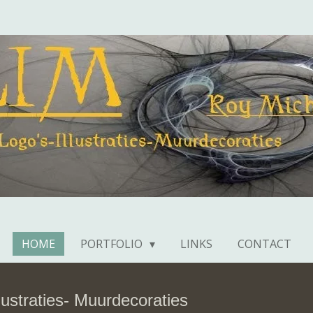
HOME
PORTFOLIO
LINKS
CONTACT
llustraties- Muurdecoraties