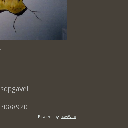
d
ijsopgave!
-83088920
Powered by
JouwWeb