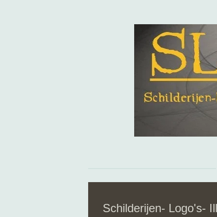
Ga
direct
naar
de
hoofdinhoud
Schilderijen- Logo's- I